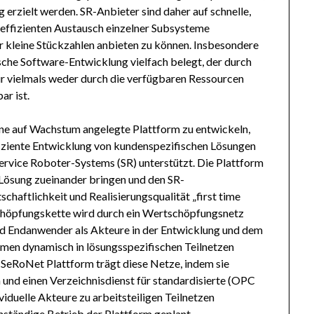
g erzielt werden. SR-Anbieter sind daher auf schnelle,
effizienten Austausch einzelner Subsysteme
r kleine Stückzahlen anbieten zu können. Insbesondere
sche Software-Entwicklung vielfach belegt, der durch
tur vielmals weder durch die verfügbaren Ressourcen
ar ist.
ine auf Wachstum angelegte Plattform zu entwickeln,
iziente Entwicklung von kundenspezifischen Lösungen
ervice Roboter-Systems (SR) unterstützt. Die Plattform
-Lösung zueinander bringen und den SR-
haftlichkeit und Realisierungsqualität „first time
rtschöpfungskette wird durch ein Wertschöpfungsnetz
und Endanwender als Akteure in der Entwicklung und dem
emen dynamisch in lösungsspezifischen Teilnetzen
SeRoNet Plattform trägt diese Netze, indem sie
nd einen Verzeichnisdienst für standardisierte (OPC
viduelle Akteure zu arbeitsteiligen Teilnetzen
genständige Betrieb der Plattform geplant.