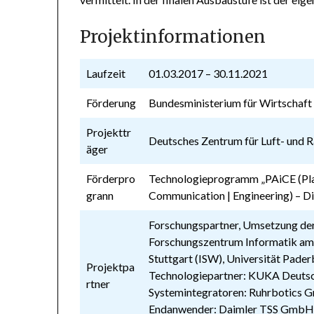
Projektinformationen
Laufzeit
01.03.2017 – 30.11.2021
Förderung
Bundesministerium für Wirtschaf
Projekttr
Deutsches Zentrum für Luft- und 
äger
Förderpro
Technologieprogramm „PAiCE (Plat
grann
Communication | Engineering) – Di
Forschungspartner, Umsetzung der 
Forschungszentrum Informatik am 
Stuttgart (ISW), Universität Pade
Projektpa
Technologiepartner: KUKA Deut
rtner
Systemintegratoren: Ruhrbotics
Endanwender: Daimler TSS GmbH