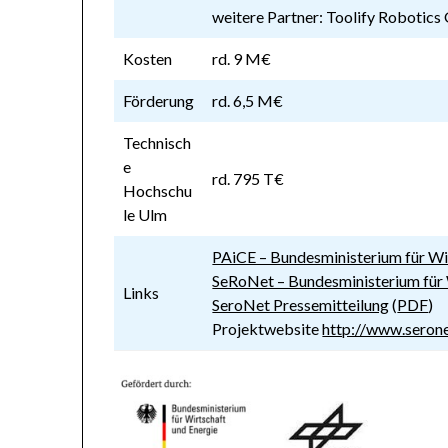
weitere Partner: Toolify Robotics
Kosten
rd. 9 M€
Förderung
rd. 6,5 M€
Technisch
e
rd. 795 T€
Hochschu
le Ulm
PAiCE – Bundesministerium für Wi
SeRoNet – Bundesministerium für 
Links
SeroNet Pressemitteilung
(
PDF
)
Projektwebsite
http://www.serone