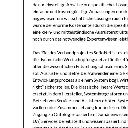
da nur einstellige Absätze pro spezifischer Lösun
einfache und kostengünstige Anpassungen durch 
angewiesen, um wirtschaftliche Lösungen auch fü
wurde der enorme Kostenanteil durch die spezifi
eine klein- und mittelständische Ausrüsterstruk
noch durch das notwendige Expertenwissen leistb
Das Ziel des Verbundprojektes SeRoNet ist es, e
die dynamische Wertschöpfungsnetze für die eff
über die wesentlichen Entstehungsphasen eines S
soll Ausrüster und Betreiber/Anwender einer SR
Entwicklungsprozess ab einem System bzgl. Wirtsc
right“ sicherstellen. Die klassische lineare We
ersetzt, in dem Hersteller, Systemintegratoren 
Betrieb von Service- und Assistenzroboter-Syst
variierender Zusammensetzung kooperieren. Die 
Zugang zu Ontologie-basiertem Domänenwissen u
UA) Services bereit stellt und wissensbasiert indi
vermittelt. In der finalen Ausbaustufe ist der ei